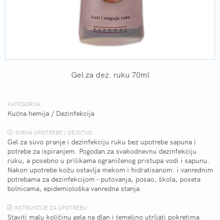
Gel za dez. ruku 70ml
KATEGORIJA:
Kućna hemija
/
Dezinfekcija
SVRHA UPOTREBE / DEJSTVO:
Gel za suvo pranje i dezinfekciju ruku bez upotrebe sapuna i
potrebe za ispiranjem. Pogodan za svakodnevnu dezinfekciju
ruku, a posebno u prilikama ograničenog pristupa vodi i sapunu.
Nakon upotrebe kožu ostavlja mekom i hidratisanom. i vanrednim
potrebama za dezinfekcijom - putovanja, posao, škola, poseta
bolnicama, epidemiološka vanredna stanja.
INSTRUKCIJE ZA UPOTREBU:
Staviti malu količinu gela na dlan i temeljno utrljati pokretima