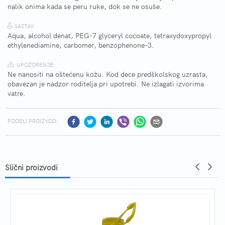
nalik onima kada se peru ruke, dok se ne osuše.
SASTAV:
Aqua, alcohol denat, PEG-7 glyceryl cocoate, tetraxydoxypropyl
ethylenediamine, carbomer, benzophenone-3.
UPOZORENJE:
Ne nanositi na oštećenu kožu. Kod dece predškolskog uzrasta,
obavezan je nadzor roditelja pri upotrebi. Ne izlagati izvorima
vatre.
PODELI PROIZVOD:
Slični proizvodi