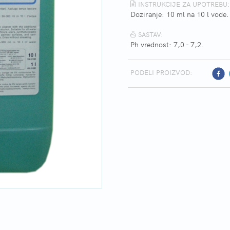
INSTRUKCIJE ZA UPOTREBU:
Doziranje: 10 ml na 10 l vode.
SASTAV:
Ph vrednost: 7,0 - 7,2.
PODELI PROIZVOD: