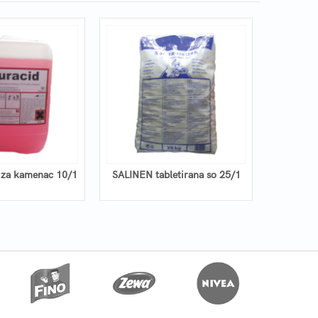
za kamenac 10/1
SALINEN tabletirana so 25/1
TRON - 