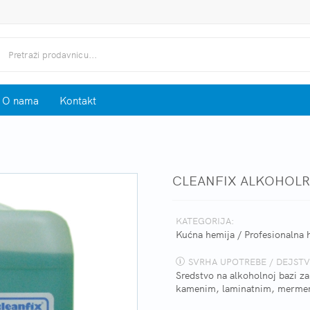
O nama
Kontakt
CLEANFIX ALKOHOLR
KATEGORIJA:
Kućna hemija
/
Profesionalna 
SVRHA UPOTREBE / DEJSTV
Sredstvo na alkoholnoj bazi z
kamenim, laminatnim, mermer