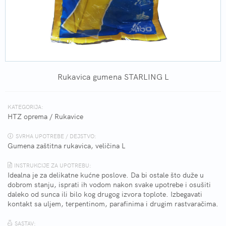
Rukavica gumena STARLING L
KATEGORIJA:
HTZ oprema
/
Rukavice
SVRHA UPOTREBE / DEJSTVO:
Gumena zaštitna rukavica, veličina L
INSTRUKCIJE ZA UPOTREBU:
Idealna je za delikatne kućne poslove. Da bi ostale što duže u
dobrom stanju, isprati ih vodom nakon svake upotrebe i osušiti
daleko od sunca ili bilo kog drugog izvora toplote. Izbegavati
kontakt sa uljem, terpentinom, parafinima i drugim rastvaračima.
SASTAV: