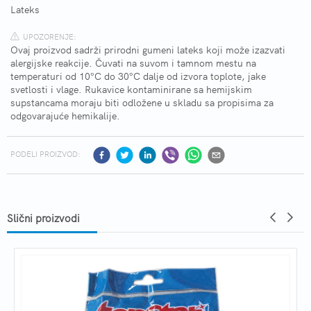
Lateks
UPOZORENJE:
Ovaj proizvod sadrži prirodni gumeni lateks koji može izazvati
alergijske reakcije. Čuvati na suvom i tamnom mestu na
temperaturi od 10°C do 30°C dalje od izvora toplote, jake
svetlosti i vlage. Rukavice kontaminirane sa hemijskim
supstancama moraju biti odložene u skladu sa propisima za
odgovarajuće hemikalije.
PODELI PROIZVOD:
Slični proizvodi