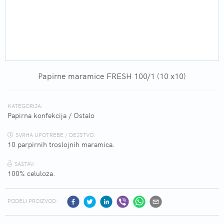
Papirne maramice FRESH 100/1 (10 x10)
KATEGORIJA:
Papirna konfekcija
/
Ostalo
SVRHA UPOTREBE / DEJSTVO:
10 parpirnih troslojnih maramica.
SASTAV:
100% celuloza.
PODELI PROIZVOD: