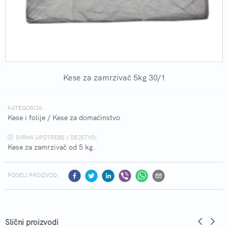
Kese za zamrzivač 5kg 30/1
KATEGORIJA:
Kese i folije
/
Kese za domaćinstvo
SVRHA UPOTREBE / DEJSTVO:
Kese za zamrzivač od 5 kg.
PODELI PROIZVOD:
Slični proizvodi