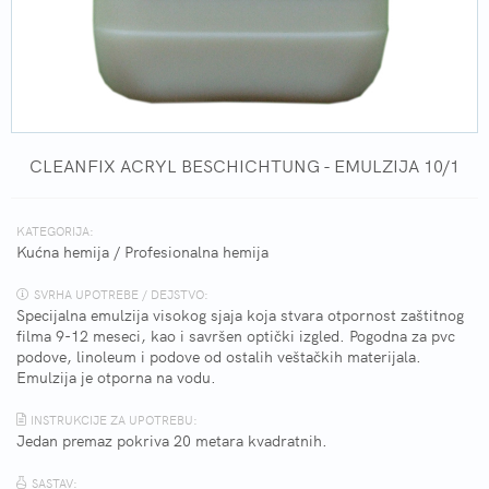
CLEANFIX ACRYL BESCHICHTUNG - EMULZIJA 10/1
KATEGORIJA:
Kućna hemija
/
Profesionalna hemija
SVRHA UPOTREBE / DEJSTVO:
Specijalna emulzija visokog sjaja koja stvara otpornost zaštitnog
filma 9-12 meseci, kao i savršen optički izgled. Pogodna za pvc
podove, linoleum i podove od ostalih veštačkih materijala.
Emulzija je otporna na vodu.
INSTRUKCIJE ZA UPOTREBU:
Jedan premaz pokriva 20 metara kvadratnih.
SASTAV: