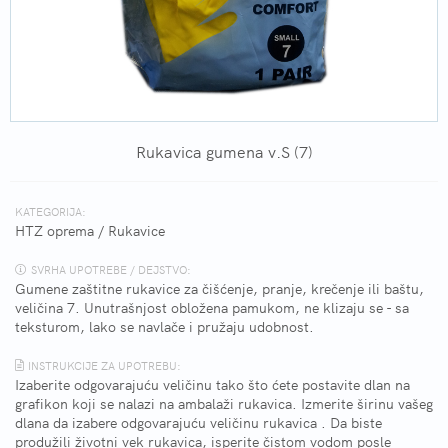
Rukavica gumena v.S (7)
KATEGORIJA:
HTZ oprema
/
Rukavice
SVRHA UPOTREBE / DEJSTVO:
Gumene zaštitne rukavice za čišćenje, pranje, krečenje ili baštu,
veličina 7. Unutrašnjost obložena pamukom, ne klizaju se - sa
teksturom, lako se navlače i pružaju udobnost.
INSTRUKCIJE ZA UPOTREBU:
Izaberite odgovarajuću veličinu tako što ćete postavite dlan na
grafikon koji se nalazi na ambalaži rukavica. Izmerite širinu vašeg
dlana da izabere odgovarajuću veličinu rukavica . Da biste
produžili životni vek rukavica, isperite čistom vodom posle