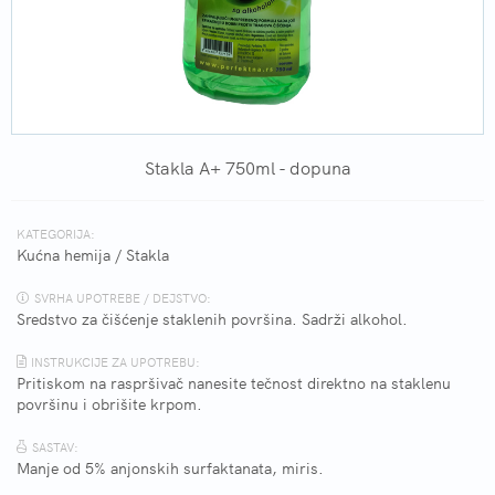
Stakla A+ 750ml - dopuna
KATEGORIJA:
Kućna hemija
/
Stakla
SVRHA UPOTREBE / DEJSTVO:
Sredstvo za čišćenje staklenih površina. Sadrži alkohol.
INSTRUKCIJE ZA UPOTREBU:
Pritiskom na raspršivač nanesite tečnost direktno na staklenu
površinu i obrišite krpom.
SASTAV:
Manje od 5% anjonskih surfaktanata, miris.