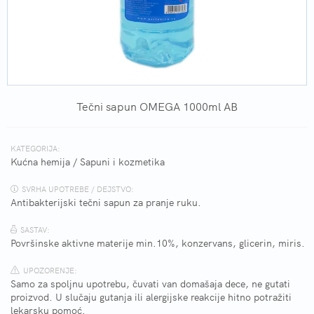
Tečni sapun OMEGA 1000ml AB
KATEGORIJA:
Kućna hemija
/
Sapuni i kozmetika
SVRHA UPOTREBE / DEJSTVO:
Antibakterijski tečni sapun za pranje ruku.
SASTAV:
Površinske aktivne materije min.10%, konzervans, glicerin, miris.
UPOZORENJE:
Samo za spoljnu upotrebu, čuvati van domašaja dece, ne gutati
proizvod. U slučaju gutanja ili alergijske reakcije hitno potražiti
lekarsku pomoć.