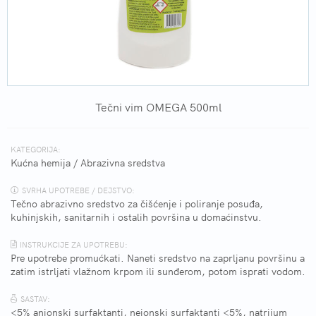
Tečni vim OMEGA 500ml
KATEGORIJA:
Kućna hemija
/
Abrazivna sredstva
SVRHA UPOTREBE / DEJSTVO:
Tečno abrazivno sredstvo za čišćenje i poliranje posuđa,
kuhinjskih, sanitarnih i ostalih površina u domaćinstvu.
INSTRUKCIJE ZA UPOTREBU:
Pre upotrebe promućkati. Naneti sredstvo na zaprljanu površinu a
zatim istrljati vlažnom krpom ili sunđerom, potom isprati vodom.
SASTAV:
<5% anjonski surfaktanti, nejonski surfaktanti <5%, natrijum