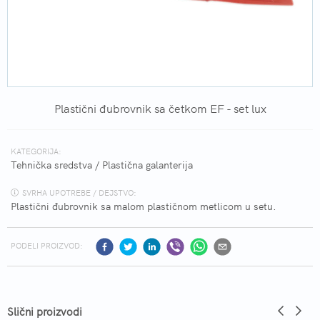
Plastični đubrovnik sa četkom EF - set lux
KATEGORIJA:
Tehnička sredstva
/
Plastična galanterija
SVRHA UPOTREBE / DEJSTVO:
Plastični đubrovnik sa malom plastičnom metlicom u setu.
PODELI PROIZVOD:
Slični proizvodi