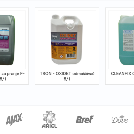
a pranje F-
TRON - OXIDET odmašćivač
CLEANFIX 
5/1
5/1