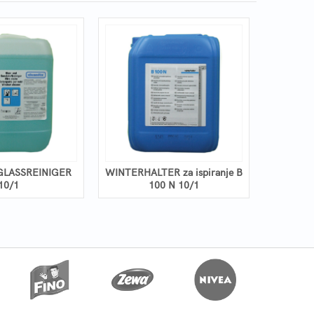
GLASSREINIGER
WINTERHALTER za ispiranje B
SALINEN 
10/1
100 N 10/1