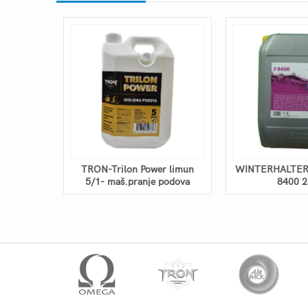
REINIGER
TRON-Trilon Power limun
WINTERHALTER z
5/1- maš.pranje podova
8400 2