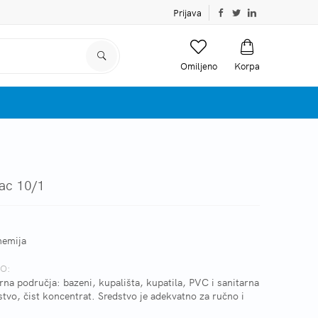
Prijava
Omiljeno
Korpa
ac 10/1
hemija
O:
rna područja: bazeni, kupališta, kupatila, PVC i sanitarna
vo, čist koncentrat. Sredstvo je adekvatno za ručno i