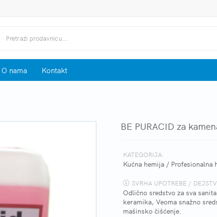
O nama
Kontakt
BE PURACID za kamen
KATEGORIJA:
Kućna hemija
/
Profesionalna 
SVRHA UPOTREBE / DEJSTV
Odlično sredstvo za sva sanita
keramika, Veoma snažno sredst
mašinsko čišćenje.