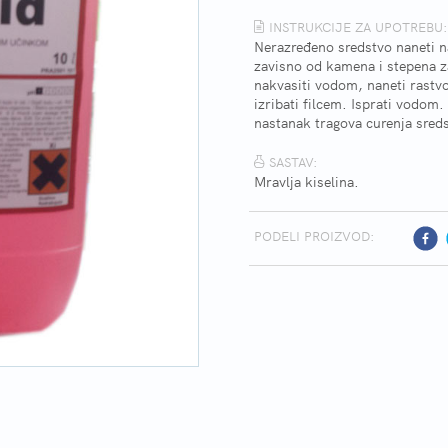
INSTRUKCIJE ZA UPOTREBU:
Nerazređeno sredstvo naneti na
zavisno od kamena i stepena za
nakvasiti vodom, naneti rastvor
izribati filcem. Isprati vodom
nastanak tragova curenja sred
SASTAV:
Mravlja kiselina.
PODELI PROIZVOD: