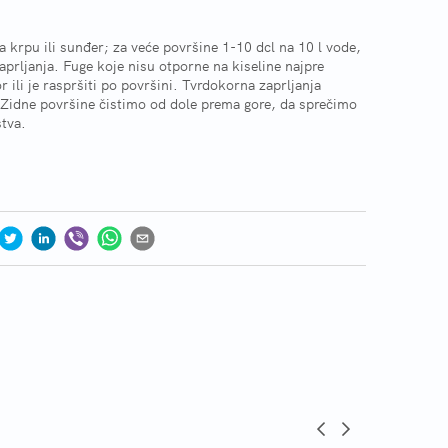
 krpu ili sunđer; za veće površine 1-10 dcl na 10 l vode,
prljanja. Fuge koje nisu otporne na kiseline najpre
 ili je raspršiti po površini. Tvrdokorna zaprljanja
. Zidne površine čistimo od dole prema gore, da sprečimo
stva.