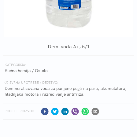
Demi voda A+, 5/1
KATEGORIJA:
Kućna hemija
/
Ostalo
SVRHA UPOTREBE / DEJSTVO:
Demineralizovana voda za punjene pegli na paru, akumulatora,
hladnjaka motora i razređivanje antifriza.
PODELI PROIZVOD: