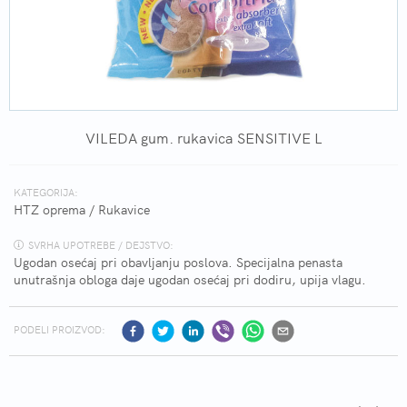
VILEDA gum. rukavica SENSITIVE L
KATEGORIJA:
HTZ oprema
/
Rukavice
SVRHA UPOTREBE / DEJSTVO:
Ugodan osećaj pri obavljanju poslova. Specijalna penasta
unutrašnja obloga daje ugodan osećaj pri dodiru, upija vlagu.
PODELI PROIZVOD: