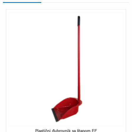
Plastični đubrovnik sa štapom EF