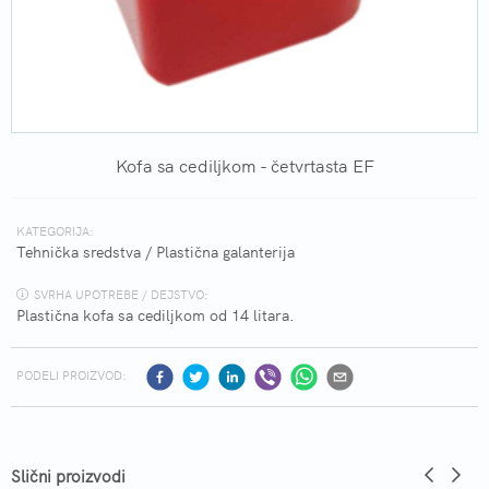
Kofa sa cediljkom - četvrtasta EF
KATEGORIJA:
Tehnička sredstva
/
Plastična galanterija
SVRHA UPOTREBE / DEJSTVO:
Plastična kofa sa cediljkom od 14 litara.
PODELI PROIZVOD:
Slični proizvodi