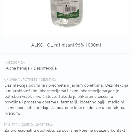
ALKOHOL rafinisani 96% 1000ml
KATEGORIJA:
Kućna hemija
/
Dezinfekcija
SVRHA UPOTREBE / DEJSTVO:
Dezinfekcija površina i predmeta u javnim objektima. Dezinfekcija
u mikrobiološkim laboratorijama i svim laboratorijama gde je
potreban visok nivo čistoće. Takođe je efikasan u čišćenju
površina i procesne opreme u farmaciji, biotehnologiji, medicini
za medicinskihe uređaje.Za površine koje ne dolaze u kontakt sa
hranom.
INSTRUKCIJE ZA UPOTREBU:
Za profesionalnu upotrebu, za površine koje ne dolaze u kontakt