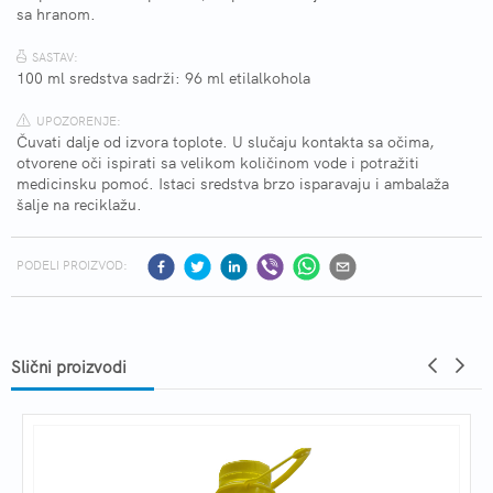
sa hranom.
SASTAV:
100 ml sredstva sadrži: 96 ml etilalkohola
UPOZORENJE:
Čuvati dalje od izvora toplote. U slučaju kontakta sa očima,
otvorene oči ispirati sa velikom količinom vode i potražiti
medicinsku pomoć. Istaci sredstva brzo isparavaju i ambalaža
šalje na reciklažu.
PODELI PROIZVOD:
Slični proizvodi