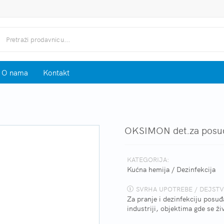
O nama
Kontakt
OKSIMON det.za posuđ
KATEGORIJA:
Kućna hemija
/
Dezinfekcija
SVRHA UPOTREBE / DEJSTV
Za pranje i dezinfekciju posuđ
industriji, objektima gde se ž