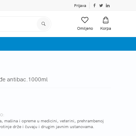
Prijava
Omiljeno
Korpa
e antibac.1000ml
O:
a, mašina i opreme u medicini, veterini, prehrambenoj
ivotinje drže i čuvaju i drugim javnim ustanovama.