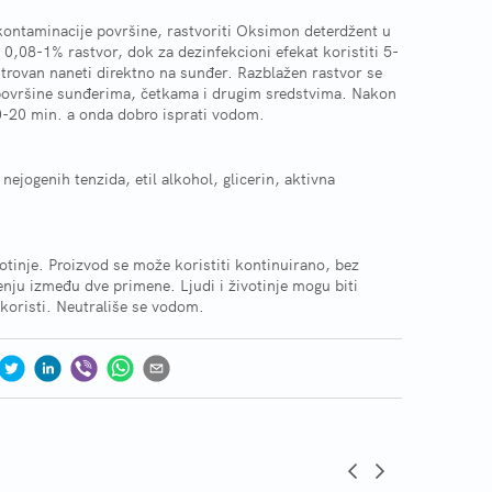
 kontaminacije površine, rastvoriti Oksimon deterdžent u
i 0,08-1% rastvor, dok za dezinfekcioni efekat koristiti 5-
trovan naneti direktno na sunđer. Razblažen rastvor se
površine sunđerima, četkama i drugim sredstvima. Nakon
10-20 min. a onda dobro isprati vodom.
ejogenih tenzida, etil alkohol, glicerin, aktivna
ivotinje. Proizvod se može koristiti kontinuirano, bez
ju između dve primene. Ljudi i životinje mogu biti
koristi. Neutrališe se vodom.