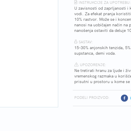
INSTRUKCIJE ZA UPOTREBU:
U zavisnosti od zaprljanosti i
vodi. Za efekat pranja koristit
10% rastvor. Može se i koncen
nanosi na uobičajen način na 
nanošenja ostaviti da deluje 
SASTAV:
15-30% anjonskih tenzida, 5% n
supstanca, demi voda.
UPOZORENJE:
Ne tretirati hranu za ljude i ž
vremenskog razmaka u korišćen
prisutni u prostoru u kome se 
PODELI PROIZVOD: