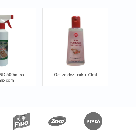
ND 500ml sa
Gel za dez. ruku 70ml
ALKOH
mpicom