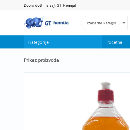
Dobro došli na sajt GT Hemija!
Izaberite kategoriju
Kategorije
Početna
Prikaz proizvoda