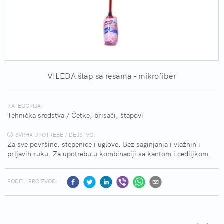
VILEDA štap sa resama - mikrofiber
KATEGORIJA:
Tehnička sredstva
/
Četke, brisači, štapovi
SVRHA UPOTREBE / DEJSTVO:
Za sve površine, stepenice i uglove. Bez saginjanja i vlažnih i
prljavih ruku. Za upotrebu u kombinaciji sa kantom i cediljkom.
PODELI PROIZVOD: