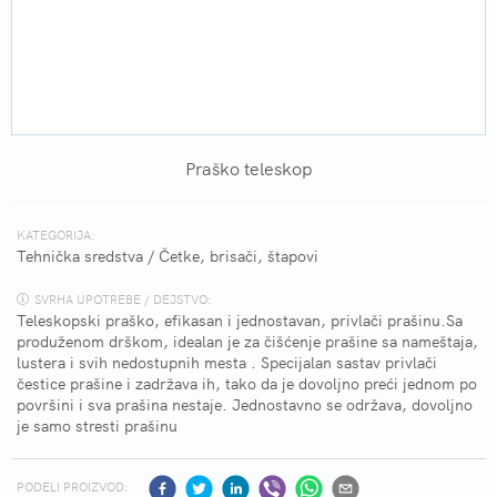
Praško teleskop
KATEGORIJA:
Tehnička sredstva
/
Četke, brisači, štapovi
SVRHA UPOTREBE / DEJSTVO:
Teleskopski praško, efikasan i jednostavan, privlači prašinu.Sa
produženom drškom, idealan je za čišćenje prašine sa nameštaja,
lustera i svih nedostupnih mesta . Specijalan sastav privlači
čestice prašine i zadržava ih, tako da je dovoljno preći jednom po
površini i sva prašina nestaje. Jednostavno se održava, dovoljno
je samo stresti prašinu
PODELI PROIZVOD: