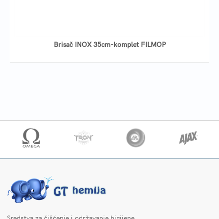
Brisač INOX 35cm-komplet FILMOP
Sredstva za čišćenje i održavanje higijene.