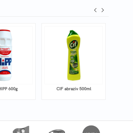
HIPP 600g
CIF abraziv 500ml
PUROL