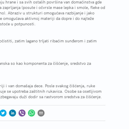
u hrane i sa svih ostalih površina van domaćinstva gde
a zaprljanja (posute i očvrsle mase lepka i smole, fleke od
lično). Abraziv u strukturi omogućava razbijanje i jako
e omogućava aktivnoj materiji da dopre i do najteže
istoće u potpunosti.
čistiti, zatim lagano trljati ribaćim sunđerom i zatim
anska so kao komponenta za čišćenje, sredstvo za
riji i van domašaja dece. Posle svakog čišćenja, ruke
uje se upotreba zaštitnih rukavica. Osobe sa osetljivom
zbegavaju duži dodir sa rastvorom sredstva za čišćenje.