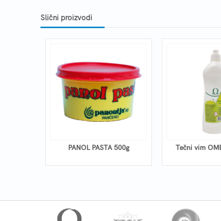
Slični proizvodi
 800g
PANOL PASTA 500g
Tečni vim OM