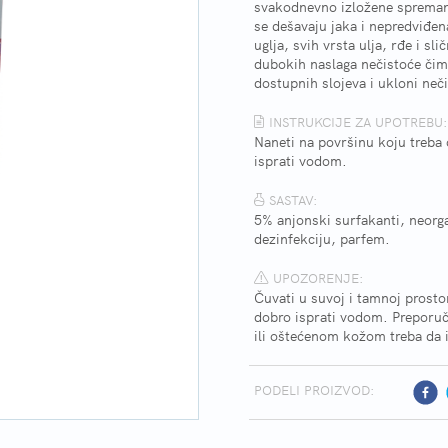
svakodnevno izložene spremanj
se dešavaju jaka i nepredviđen
uglja, svih vrsta ulja, rđe i s
dubokih naslaga nečistoće čim
dostupnih slojeva i ukloni neč
INSTRUKCIJE ZA UPOTREBU:
Naneti na površinu koju treba o
isprati vodom.
SASTAV:
5% anjonski surfakanti, neorg
dezinfekciju, parfem.
UPOZORENJE:
Čuvati u suvoj i tamnoj prosto
dobro isprati vodom. Preporuč
ili oštećenom kožom treba da i
PODELI PROIZVOD: