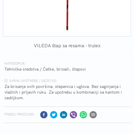
VILEDA štap sa resama - trulex
KATEGORIJA:
Tehnička sredstva
/
Četke, brisači, štapovi
SVRHA UPOTREBE / DEJSTVO:
Za brisanje svih površina, stepenica i uglova. Bez saginjanja i
vlažnih i prljavih ruku. Za upotrebu u kombinaciji sa kantom i
cediljkom.
PODELI PROIZVOD: