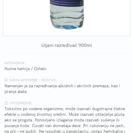
Uljani razređivač 900ml
KATEGORIJA:
Kućna hemija
/
Ostalo
SVRHA UPOTREBE / DEJSTVO:
Namenjen je za razređivanje alkidnih i akrilnih premaza, kao i
pranje alata.
UPOZORENJE:
Toksično po vodene organizme, može izazvati dugotrajne štetne
efekte u vodenoj životnoj sredini. Može izazvati oštećenje pluća
ako se proguta. Ponovljeno izlaganje može izazvati sušenje ili
pucanje kože. Čuvati van domašaja dece. Pri rukovanju ne jesti,
ne piti i ne pušiti. Ne ispuštati u kanalizaciju; ostaci hemikalije i