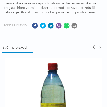
njena ambalaža se moraju odložiti na bezbedan način. Ako se
proguta, hitno zatražiti lekarsku pomoć i pokazati etiketu ili
pakovanje. Koristiti samo u dobro provetrenim prostorijama.
PODELI PROIZVOD:
Slični proizvodi