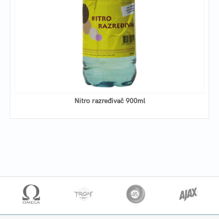
Nitro razređivač 900ml