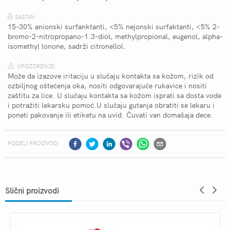
SASTAV:
15-30% anionski surfanktanti, <5% nejonski surfaktanti, <5% 2-
bromo-2-nitropropano-1.3-diol, methylpropional, eugenol, alpha-
isomethyl lonone, sadrži citronellol.
UPOZORENJE:
Može da izazove iritaciju u slučaju kontakta sa kožom, rizik od
ozbiljnog oštećenja oka, nositi odgovarajuće rukavice i nositi
zaštitu za lice. U slučaju kontakta sa kožom isprati sa dosta vode
i potražiti lekarsku pomoć.U slučaju gutanja obratiti se lekaru i
poneti pakovanje ili etiketu na uvid. Čuvati van domašaja dece.
PODELI PROIZVOD:
Slični proizvodi