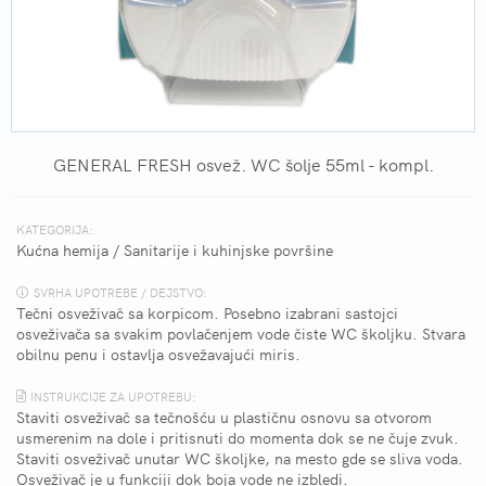
GENERAL FRESH osvež. WC šolje 55ml - kompl.
KATEGORIJA:
Kućna hemija
/
Sanitarije i kuhinjske površine
SVRHA UPOTREBE / DEJSTVO:
Tečni osveživač sa korpicom. Posebno izabrani sastojci
osveživača sa svakim povlačenjem vode čiste WC školjku. Stvara
obilnu penu i ostavlja osvežavajući miris.
INSTRUKCIJE ZA UPOTREBU:
Staviti osveživač sa tečnošću u plastičnu osnovu sa otvorom
usmerenim na dole i pritisnuti do momenta dok se ne čuje zvuk.
Staviti osveživač unutar WC školjke, na mesto gde se sliva voda.
Osveživač je u funkciji dok boja vode ne izbledi.