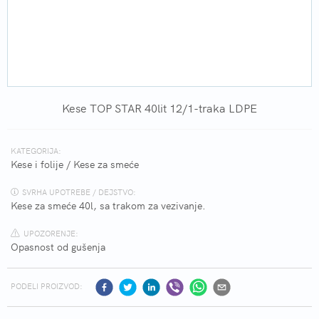
Kese TOP STAR 40lit 12/1-traka LDPE
KATEGORIJA:
Kese i folije
/
Kese za smeće
SVRHA UPOTREBE / DEJSTVO:
Kese za smeće 40l, sa trakom za vezivanje.
UPOZORENJE:
Opasnost od gušenja
PODELI PROIZVOD: