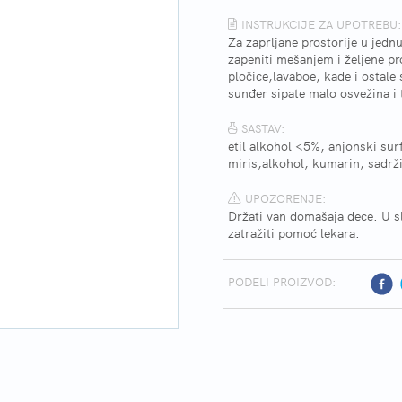
INSTRUKCIJE ZA UPOTREBU:
Za zaprljane prostorije u jednu
zapeniti mešanjem i željene pr
pločice,lavaboe, kade i ostale
sunđer sipate malo osvežina i
SASTAV:
etil alkohol <5%, anjonski su
miris,alkohol, kumarin, sadrži
UPOZORENJE:
Držati van domašaja dece. U s
zatražiti pomoć lekara.
PODELI PROIZVOD: