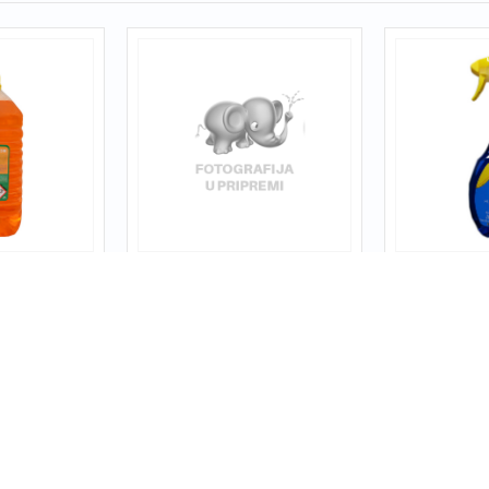
sh 5/1
AXEL odmašćivač 750ml sa
PRONTO MU
pumpicom
pump