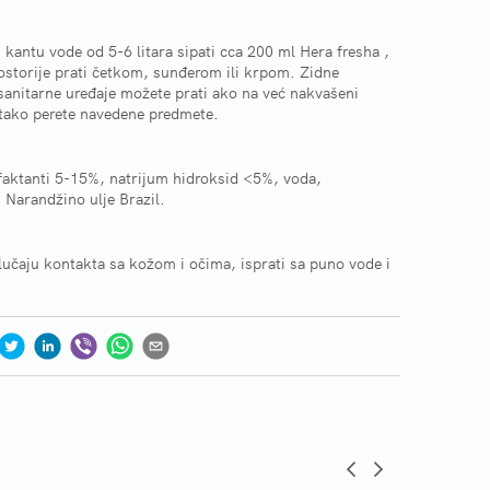
 kantu vode od 5-6 litara sipati cca 200 ml Hera fresha ,
ostorije prati četkom, sunđerom ili krpom. Zidne
 sanitarne uređaje možete prati ako na već nakvašeni
 tako perete navedene predmete.
rfaktanti 5-15%, natrijum hidroksid <5%, voda,
 Narandžino ulje Brazil.
lučaju kontakta sa kožom i očima, isprati sa puno vode i