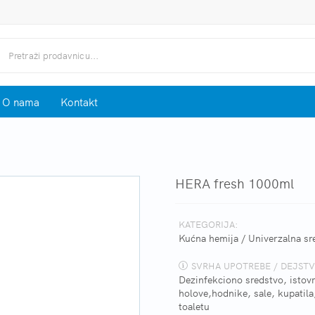
O nama
Kontakt
HERA fresh 1000ml
KATEGORIJA:
Kućna hemija
/
Univerzalna sr
SVRHA UPOTREBE / DEJSTV
Dezinfekciono sredstvo, istovr
holove,hodnike, sale, kupatila,
toaletu