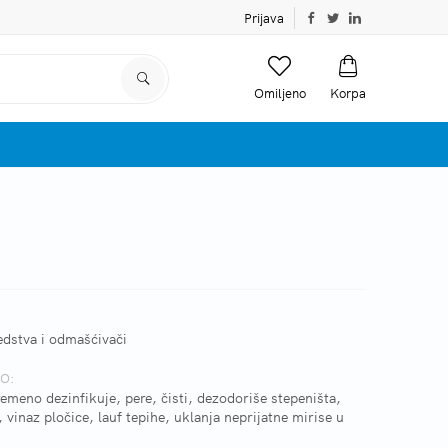
Prijava
Omiljeno
Korpa
edstva i odmašćivači
O:
emeno dezinfikuje, pere, čisti, dezodoriše stepeništa,
 vinaz pločice, lauf tepihe, uklanja neprijatne mirise u