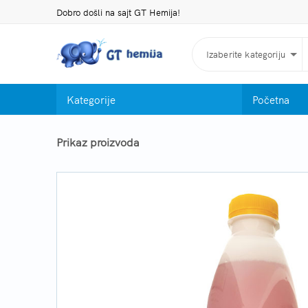
Dobro došli na sajt GT Hemija!
Izaberite kategoriju
Kategorije
Početna
Prikaz proizvoda