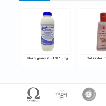
P 5/1
Hlorni granulat SANI 1000g
Gel za dez. 