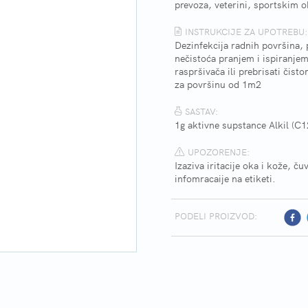
prevoza, veterini, sportskim 
INSTRUKCIJE ZA UPOTREBU:
Dezinfekcija radnih površina, 
nečistoća pranjem i ispiranje
raspršivača ili prebrisati čis
za površinu od 1m2
SASTAV:
1g aktivne supstance Alkil (C
UPOZORENJE:
Izaziva iritacije oka i kože, č
infomracaije na etiketi.
PODELI PROIZVOD: