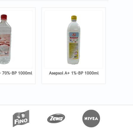
 70%-BP 1000ml
Asepsol A+ 1%-BP 1000ml
DEZ