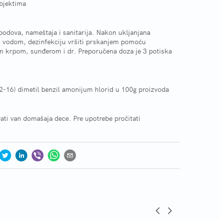
objektima
podova, nameštaja i sanitarija. Nakon ukljanjana
m vodom, dezinfekciju vršiti prskanjem pomoću
tom krpom, sunđerom i dr. Preporučena doza je 3 potiska
12-16) dimetil benzil amonijum hlorid u 100g proizvoda
uvati van domašaja dece. Pre upotrebe pročitati