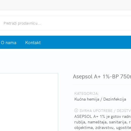
O nama
Kontakt
Asepsol A+ 1%-BP 750
KATEGORIJA:
Kućna hemija
/
Dezinfekcija
SVRHA UPOTREBE / DEJSTV
ASEPSOL A+ 1% je gotov radni r
rublja, nameštaja, sanitarija,
objektima, zdravstvu, ugostite