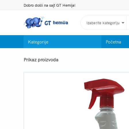
Dobro došli na sajt GT Hemija!
Izaberite kategoriju
Kategorije
Početna
Prikaz proizvoda