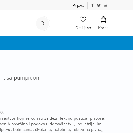
Prijava
Omiljeno
Korpa
ml sa pumpicom
O:
astvor koji se koristi za dezinfekciju posuđa, pribora,
 radnih površina i podova u domaćinstvu, industrijskim
ljstvu, bolnicama, školama, hotelima, retstvima javnog