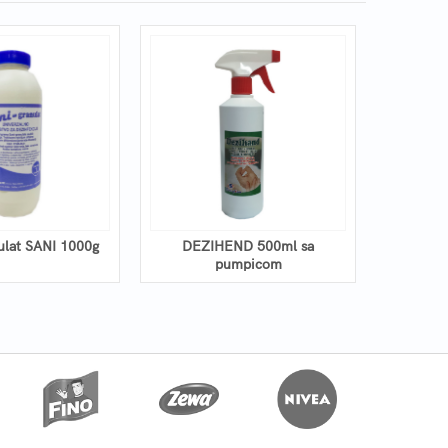
ulat SANI 1000g
DEZIHEND 500ml sa
Asepso
pumpicom