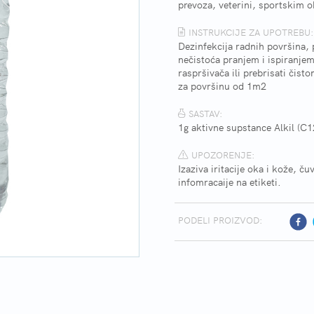
prevoza, veterini, sportskim 
INSTRUKCIJE ZA UPOTREBU:
Dezinfekcija radnih površina, 
nečistoća pranjem i ispiranje
raspršivača ili prebrisati čis
za površinu od 1m2
SASTAV:
1g aktivne supstance Alkil (C
UPOZORENJE:
Izaziva iritacije oka i kože, č
infomracaije na etiketi.
PODELI PROIZVOD: