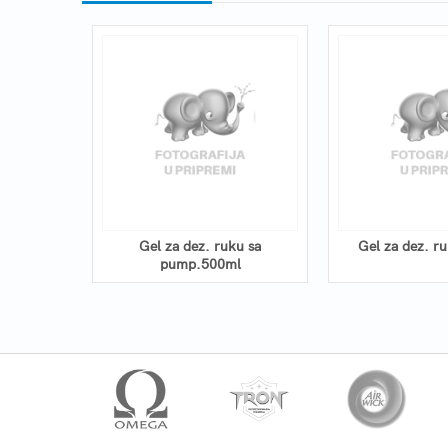
P 1000ml
Gel za dez. ruku sa
Gel za dez. r
pump.500ml