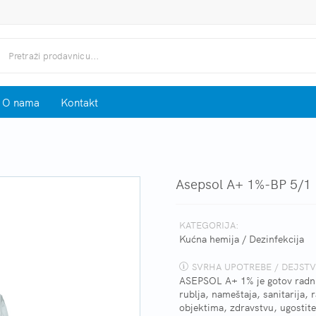
O nama
Kontakt
Asepsol A+ 1%-BP 5/1
KATEGORIJA:
Kućna hemija
/
Dezinfekcija
SVRHA UPOTREBE / DEJSTV
ASEPSOL A+ 1% je gotov radni r
rublja, nameštaja, sanitarija,
objektima, zdravstvu, ugostite