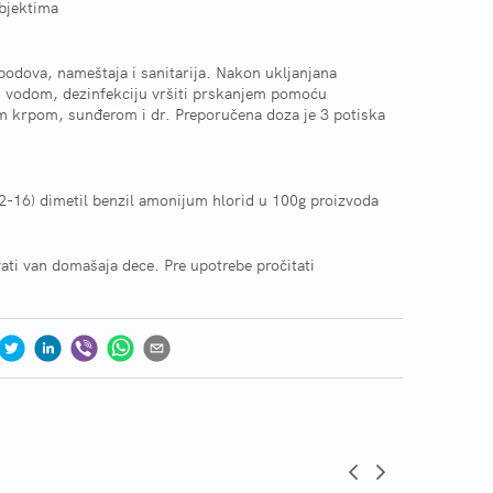
objektima
podova, nameštaja i sanitarija. Nakon ukljanjana
m vodom, dezinfekciju vršiti prskanjem pomoću
tom krpom, sunđerom i dr. Preporučena doza je 3 potiska
12-16) dimetil benzil amonijum hlorid u 100g proizvoda
uvati van domašaja dece. Pre upotrebe pročitati