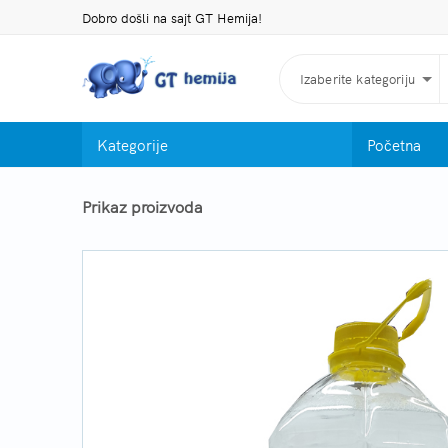
Dobro došli na sajt GT Hemija!
Izaberite kategoriju
Kategorije
Početna
Prikaz proizvoda