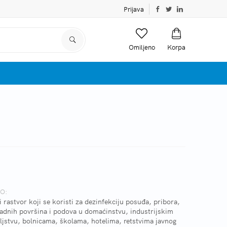
Prijava
Omiljeno
Korpa
O:
astvor koji se koristi za dezinfekciju posuđa, pribora,
 radnih površina i podova u domaćinstvu, industrijskim
ljstvu, bolnicama, školama, hotelima, retstvima javnog