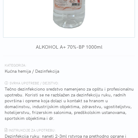
ALKOHOL A+ 70%-BP 1000ml
KATEGORIJA:
Kućna hemija
/
Dezinfekcija
SVRHA UPOTREBE / DEJSTVO:
Tečno dezinfekciono sredstvo namenjeno za opštu i profesionalnu
upotrebu. Koristi se ne razblažen za dezinfekciju ruku, radnih
površina i opreme koja dolazi u kontakt sa hranom u
domaćinstvu, industrijskim objektima, zdravstvu, ugostiteljstvu,
hotelijerstvu, frizerskim salonima, predškolskim ustanovama,
sportskim objektima i dr.
INSTRUKCIJE ZA UPOTREBU:
Dezinfekcija ruku: naneti 2-3ml rstvroa na prethodno oprane i