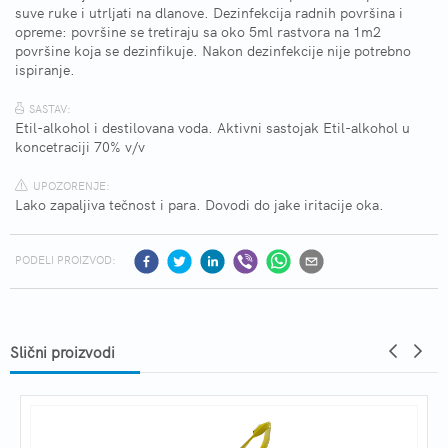
suve ruke i utrljati na dlanove. Dezinfekcija radnih površina i
opreme: površine se tretiraju sa oko 5ml rastvora na 1m2
površine koja se dezinfikuje. Nakon dezinfekcije nije potrebno
ispiranje.
SASTAV:
Etil-alkohol i destilovana voda. Aktivni sastojak Etil-alkohol u
koncetraciji 70% v/v
UPOZORENJE:
Lako zapaljiva tečnost i para. Dovodi do jake iritacije oka.
PODELI PROIZVOD:
Slični proizvodi