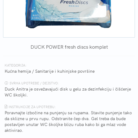
DUCK POWER fresh discs komplet
KATEGORIJA:
Kućna hemija
/
Sanitarije i kuhinjske površine
SVRHA UPOTREBE / DEJSTVO:
Duck Anitra je osvežavajući disk u gelu za dezinfekciju i čišćenje
WC školjki.
INSTRUKCIJE ZA UPOTREBU:
Poravnajte izbočine na punjenju sa rupama. Stavite punjenje tako
da sklizne u prvu rupu. Odstranite čep dva. Gel treba da bude
postavljen unutar WC školjke blizu ruba kako bi ga mlaz vode
aktivirao.