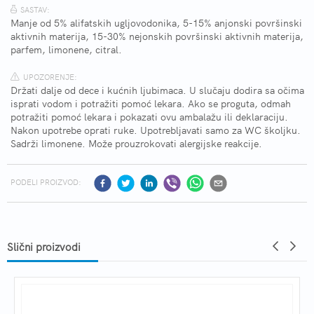
SASTAV:
Manje od 5% alifatskih ugljovodonika, 5-15% anjonski površinski
aktivnih materija, 15-30% nejonskih površinski aktivnih materija,
parfem, limonene, citral.
UPOZORENJE:
Držati dalje od dece i kućnih ljubimaca. U slučaju dodira sa očima
isprati vodom i potražiti pomoć lekara. Ako se proguta, odmah
potražiti pomoć lekara i pokazati ovu ambalažu ili deklaraciju.
Nakon upotrebe oprati ruke. Upotrebljavati samo za WC školjku.
Sadrži limonene. Može prouzrokovati alergijske reakcije.
PODELI PROIZVOD:
Slični proizvodi