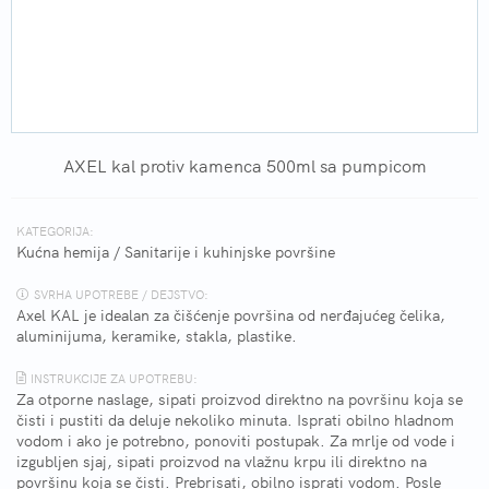
AXEL kal protiv kamenca 500ml sa pumpicom
KATEGORIJA:
Kućna hemija
/
Sanitarije i kuhinjske površine
SVRHA UPOTREBE / DEJSTVO:
Axel KAL je idealan za čišćenje površina od nerđajućeg čelika,
aluminijuma, keramike, stakla, plastike.
INSTRUKCIJE ZA UPOTREBU:
Za otporne naslage, sipati proizvod direktno na površinu koja se
čisti i pustiti da deluje nekoliko minuta. Isprati obilno hladnom
vodom i ako je potrebno, ponoviti postupak. Za mrlje od vode i
izgubljen sjaj, sipati proizvod na vlažnu krpu ili direktno na
površinu koja se čisti. Prebrisati, obilno isprati vodom. Posle