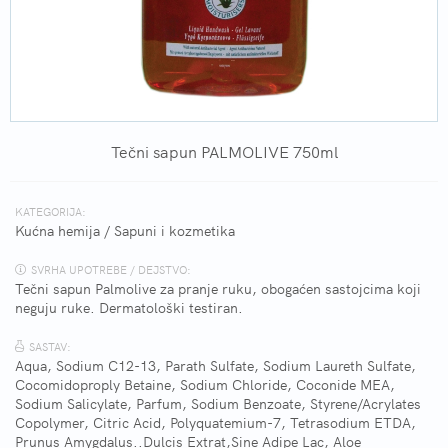
Tečni sapun PALMOLIVE 750ml
KATEGORIJA:
Kućna hemija
/
Sapuni i kozmetika
SVRHA UPOTREBE / DEJSTVO:
Tečni sapun Palmolive za pranje ruku, obogaćen sastojcima koji
neguju ruke. Dermatološki testiran.
SASTAV:
Aqua, Sodium C12-13, Parath Sulfate, Sodium Laureth Sulfate,
Cocomidoproply Betaine, Sodium Chloride, Coconide MEA,
Sodium Salicylate, Parfum, Sodium Benzoate, Styrene/Acrylates
Copolymer, Citric Acid, Polyquatemium-7, Tetrasodium ETDA,
Prunus Amygdalus..Dulcis Extrat,Sine Adipe Lac, Aloe