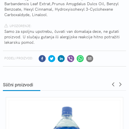
Barbandensis Leaf Extrat,Prunus Amygdalus Dulcs Oil, Benzyl
Benzoate, Hexyl Cinnamal, Hydroxyisohexyl 3-Cyclohexene
Carboxaldyde, Linalool.
UPOZORENJE:
Samo za spoljnu upotrebu, čuvati van domašaja dece, ne gutati
proizvod. U slučaju gutanja ili alergijske reakcije hitno potražiti
lekarsku pomoć.
PODELI PROIZVOD:
Slični proizvodi