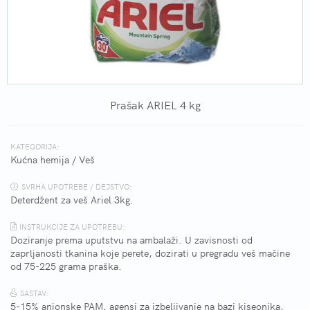
Prašak ARIEL 4 kg
KATEGORIJA:
Kućna hemija
/
Veš
SVRHA UPOTREBE / DEJSTVO:
Deterdžent za veš Ariel 3kg.
INSTRUKCIJE ZA UPOTREBU:
Doziranje prema uputstvu na ambalaži. U zavisnosti od
zaprljanosti tkanina koje perete, dozirati u pregradu veš mačine
od 75-225 grama praška.
SASTAV:
5-15% anjonske PAM, agensi za izbeljivanje na bazi kiseonika,