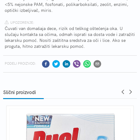
<5% nejonske PAM, fosfonati, polikarboksilati, zeolit, enzimi,
optički izbeljivač, miris.
UPOZORENJE:
Čuvati van domašaja dece, rizik od teškog oštećenja oka. U
slučaju kontakta sa očima, odmah isprati sa dosta vode i zatražiti
lekarsku pomoć. Nositi zaštitna sredstva za oči i lice. Ako se
proguta, hitno zatražiti lekarsku pomoć.
PODELI PROIZVOD:
Slični proizvodi