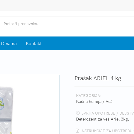
O nama
Kontakt
Prašak ARIEL 4 kg
KATEGORIJA:
Kućna hemija
/
Veš
SVRHA UPOTREBE / DEJSTV
Deterdžent za veš Ariel 3kg.
INSTRUKCIJE ZA UPOTREBU: