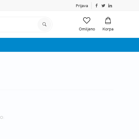
Prijava
Omiljeno
Korpa
O: