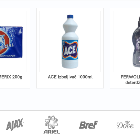
MERIX 200g
ACE izbeljivač 1000ml
PERWOLL
deterd