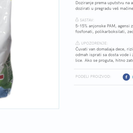
Doziranje prema uputstvu na am
dozirati u pregradu veš mačin
SASTAV:
5-15% anjonske PAM, agensi za
fosfonati, polikarboksilati, zeo
UPOZORENJE:
Čuvati van domašaja dece, riz
odmah isprati sa dosta vode i z
lice. Ako se proguta, hitno za
PODELI PROIZVOD: