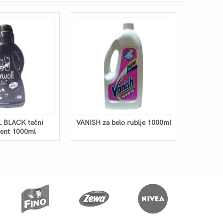
 BLACK tečni
VANISH za belo rublje 1000ml
Prašak
žent 1000ml