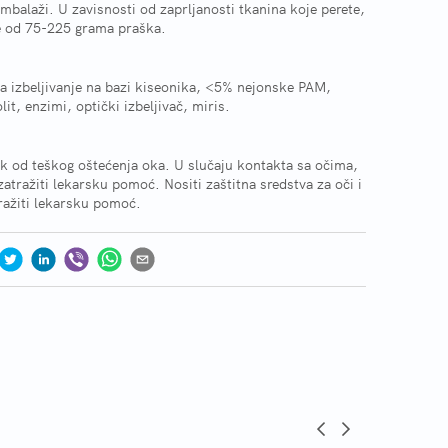
balaži. U zavisnosti od zaprljanosti tkanina koje perete,
e od 75-225 grama praška.
 izbeljivanje na bazi kiseonika, <5% nejonske PAM,
lit, enzimi, optički izbeljivač, miris.
ik od teškog oštećenja oka. U slučaju kontakta sa očima,
atražiti lekarsku pomoć. Nositi zaštitna sredstva za oči i
tražiti lekarsku pomoć.