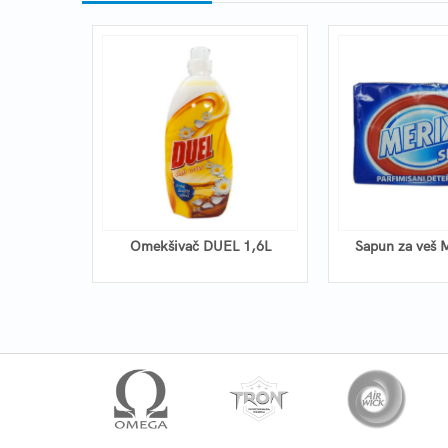
ija 1000ml
Omekšivač DUEL 1,6L
Sapun za veš 