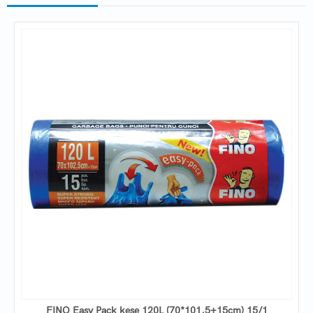
FINO Easy Pack kese 120L (70*101,5+15cm) 15/1