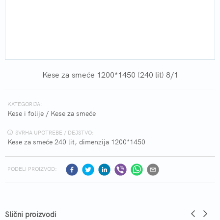
Kese za smeće 1200*1450 (240 lit) 8/1
KATEGORIJA:
Kese i folije
/
Kese za smeće
SVRHA UPOTREBE / DEJSTVO:
Kese za smeće 240 lit, dimenzija 1200*1450
PODELI PROIZVOD:
Slični proizvodi