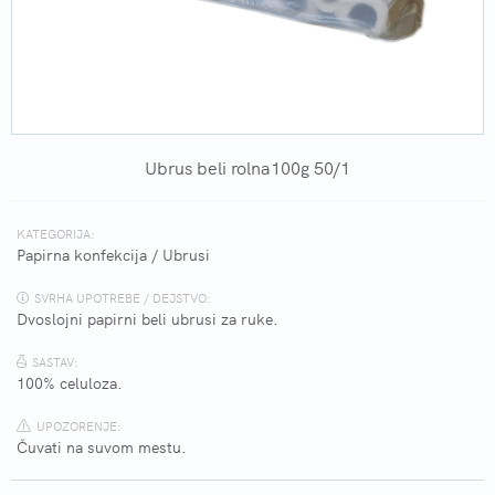
Ubrus beli rolna100g 50/1
KATEGORIJA:
Papirna konfekcija
/
Ubrusi
SVRHA UPOTREBE / DEJSTVO:
Dvoslojni papirni beli ubrusi za ruke.
SASTAV:
100% celuloza.
UPOZORENJE:
Čuvati na suvom mestu.