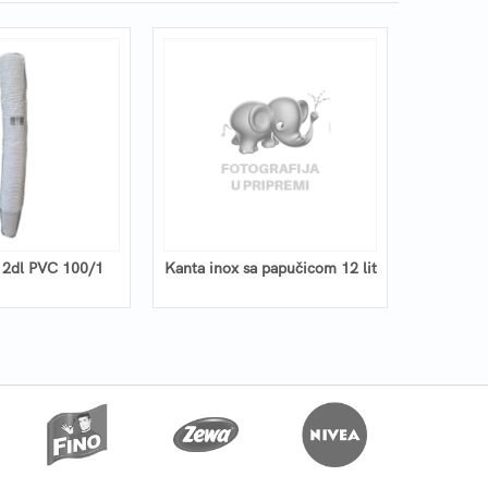
 2dl PVC 100/1
Kanta inox sa papučicom 12 lit
Kanta in