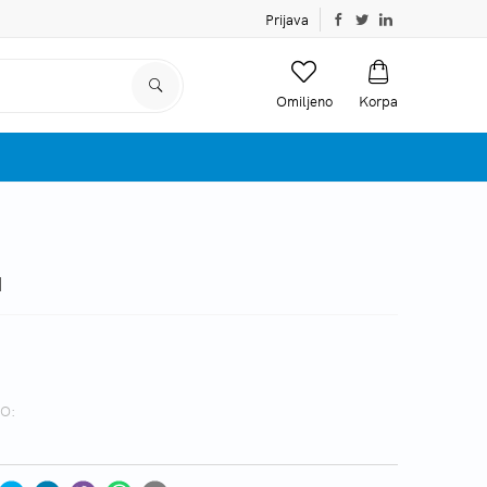
Prijava
Omiljeno
Korpa
1
O: