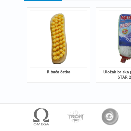
0cm
Ribaća četka
Uložak briska
STAR 2