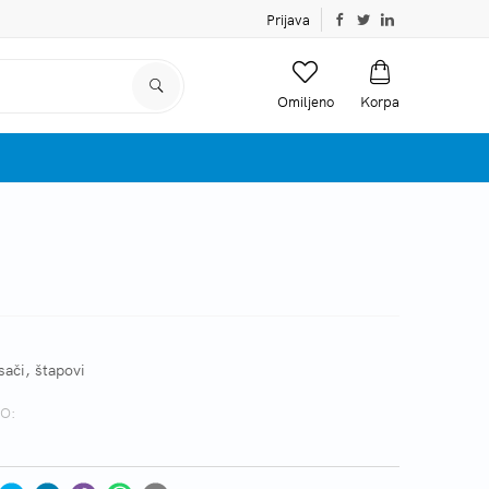
Prijava
Omiljeno
Korpa
sači, štapovi
O: