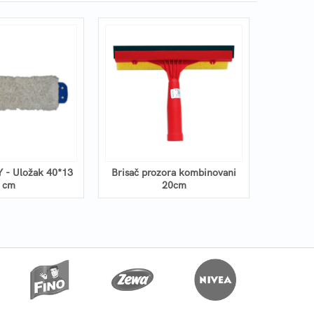
 - Uložak 40*13
Brisač prozora kombinovani
VILEDA 
cm
20cm
telesko