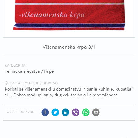
Višenamenska krpa 3/1
KATEGORIJA:
Tehnička sredstva
/
Krpe
SVRHA UPOTREBE / DEJSTVO:
Koristi se višenamenski u domaćinstvu (ribanje kuhinje, kupatila i
sl.). Dobra moć upijanja, dug vek trajanja i ekonomičnost.
PODELI PROIZVOD: