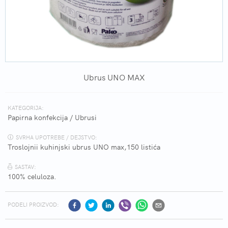
Ubrus UNO MAX
KATEGORIJA:
Papirna konfekcija
/
Ubrusi
SVRHA UPOTREBE / DEJSTVO:
Troslojnii kuhinjski ubrus UNO max,150 listića
SASTAV:
100% celuloza.
PODELI PROIZVOD: