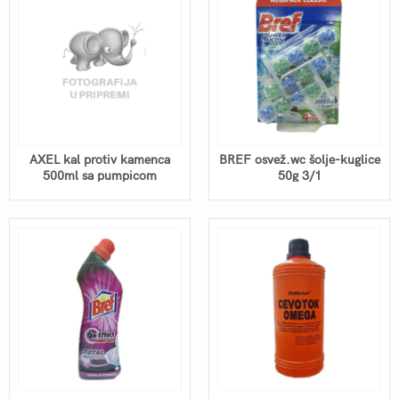
AXEL kal protiv kamenca
BREF osvež.wc šolje-kuglice
500ml sa pumpicom
50g 3/1